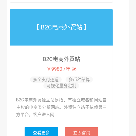
【 B2C电商外贸站 】
B2C电商外贸站
￥9980 /年 起
多个支付通道
多币种结算
可视化量身定制
B2C电商外贸独立站是指：有独立域名和网站自
主权的电商类外贸网站。外贸独立站不依赖第三
方平台，客户进入网...
查看更多
立即咨询