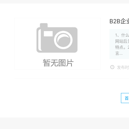
B2B
1、什
网站后
特点。
言...
发布时间
首