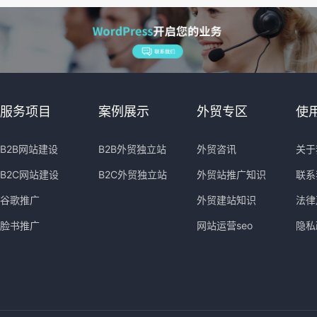
服务项目
案例展示
外贸专区
使
B2B网站建设
B2B外贸独立站
外贸咨讯
关于
B2C网站建设
B2C外贸独立站
外贸站推广知识
联系
谷歌推广
外贸建站知识
法律
脸书推广
网站运营seo
隐私