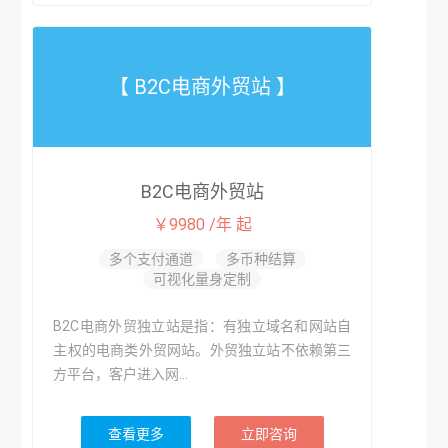
【 B2C电商外贸站 】
B2C电商外贸站
￥9980 /年 起
多个支付通道
多币种结算
可视化量身定制
B2C电商外贸独立站是指：有独立域名和网站自
主权的电商类外贸网站。外贸独立站不依赖第三
方平台，客户进入网...
查看更多
立即咨询