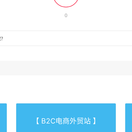
0
呢？
【 B2C电商外贸站 】