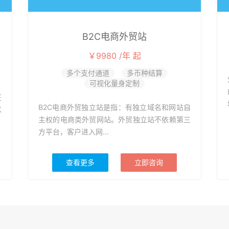
B2C电商外贸站
￥9980 /年 起
多个支付通道
多币种结算
可视化量身定制
在
B2C电商外贸独立站是指：有独立域名和网站自
以
主权的电商类外贸网站。外贸独立站不依赖第三
方平台，客户进入网...
查看更多
立即咨询