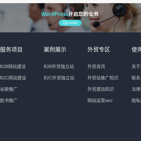
服务项目
案例展示
外贸专区
使
B2B网站建设
B2B外贸独立站
外贸咨讯
关于
B2C网站建设
B2C外贸独立站
外贸站推广知识
联系
谷歌推广
外贸建站知识
法律
脸书推广
网站运营seo
隐私