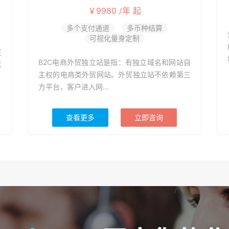
￥9980 /年 起
多个支付通道
多币种结算
可视化量身定制
在
B2C电商外贸独立站是指：有独立域名和网站自
以
主权的电商类外贸网站。外贸独立站不依赖第三
方平台，客户进入网...
查看更多
立即咨询