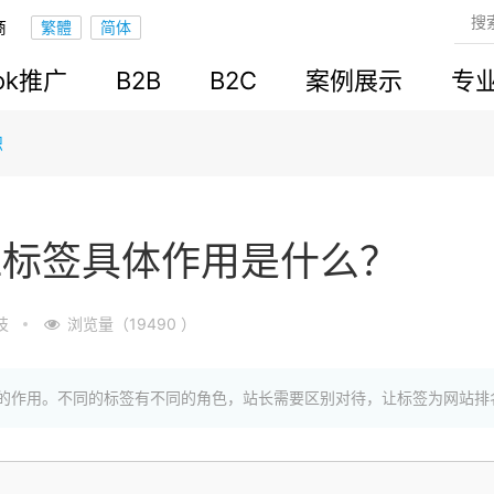
商
ook推广
B2B
B2C
案例展示
专
识
L标签具体作用是什么？
技
浏览量（19490 ）
重的作用。不同的标签有不同的角色，站长需要区别对待，让标签为网站排