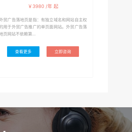
￥3980 /年 起
外贸广告落地页是指：有独立域名和网站自主权
的用于外贸广告推广的单页面网站。外贸广告落
地页网站不依赖第...
查看更多
立即咨询