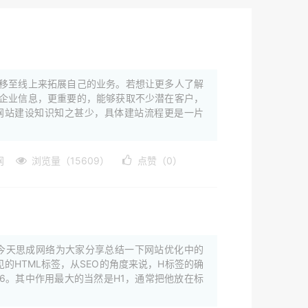
移至线上来拓展自己的业务。若想让更多人了解
企业信息，更重要的，能够获取不少潜在客户，
网站建设知识知之甚少，具体建站流程更是一片
网
浏览量（15609）
点赞（0）
，今天思成网络为大家分享总结一下网站优化中的
的HTML标签，从SEO的角度来说，H标签的确
h5,h6。其中作用最大的当然是H1，通常把他放在标