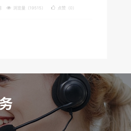
网
浏览量（19515）
点赞（0）