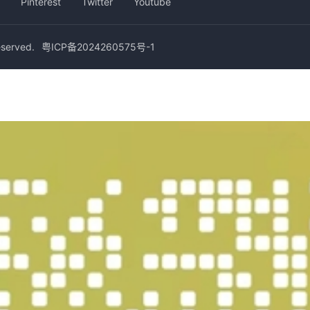
Pinterest
Twitter
Youtube
erved.
粤ICP备2024260575号-1