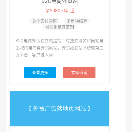
B2C电商外贸站
￥9980 /年 起
多个支付通道
多币种结算
可视化量身定制
B2C电商外贸独立站是指：有独立域名和网站自
主权的电商类外贸网站。外贸独立站不依赖第三
方平台，客户进入网...
查看更多
立即咨询
【 外贸广告落地页网站 】