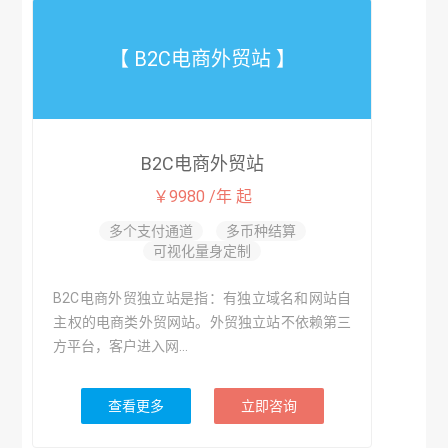
【 B2C电商外贸站 】
B2C电商外贸站
￥9980 /年 起
多个支付通道
多币种结算
可视化量身定制
B2C电商外贸独立站是指：有独立域名和网站自
主权的电商类外贸网站。外贸独立站不依赖第三
方平台，客户进入网...
查看更多
立即咨询