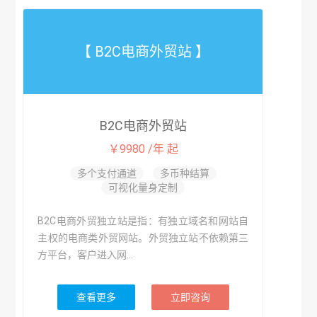
【 B2C电商外贸站 】
B2C电商外贸站
￥9980 /年 起
多个支付通道
多币种结算
可视化量身定制
B2C电商外贸独立站是指：有独立域名和网站自
主权的电商类外贸网站。外贸独立站不依赖第三
方平台，客户进入网...
查看更多
立即咨询