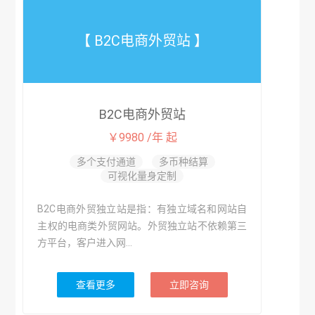
【 B2C电商外贸站 】
B2C电商外贸站
￥9980 /年 起
多个支付通道
多币种结算
可视化量身定制
B2C电商外贸独立站是指：有独立域名和网站自
主权的电商类外贸网站。外贸独立站不依赖第三
方平台，客户进入网...
查看更多
立即咨询