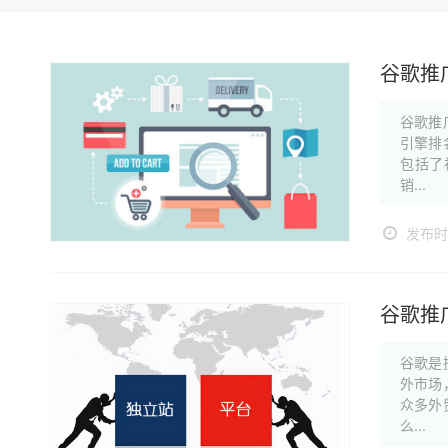
谷歌推
谷歌推
引擎排
包括了
销...
发布时间
谷歌推
谷歌是
外市场
众多外
么...