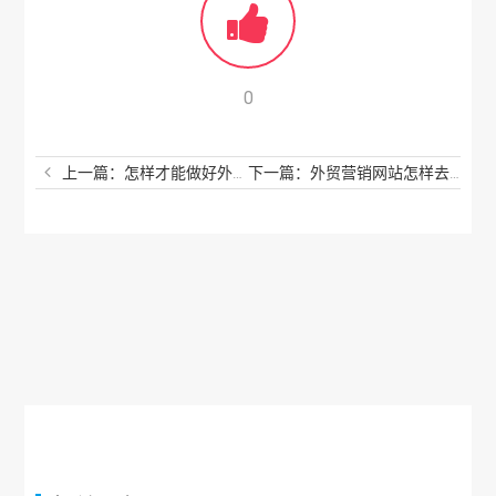
0
上一篇：怎样才能做好外贸网站建站和推广？你还不知道吗？
下一篇：外贸营销网站怎样去做建站？任谁看了都说棒