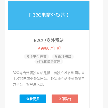
【 B2C电商外贸站 】
B2C电商外贸站
￥9980 /年 起
多个支付通道
多币种结算
可视化量身定制
B2C电商外贸独立站是指：有独立域名和网站自
主权的电商类外贸网站。外贸独立站不依赖第三
方平台，客户进入网...
查看更多
立即咨询