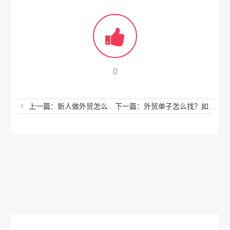
0
上一篇：新人做外贸怎么找国外客户？新手小白怎么获取外贸客户？
下一篇：外贸单子怎么找？如何寻找外贸订单？