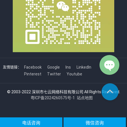
友情链接：
Facebook
Google
Ins
LinkedIn
Pinterest
Twitter
Youtube
© 2003-2022 深圳市七云网络科技有限公司 All Rights Reserved.
粤ICP备2024260575号-1
站点地图
电话咨询
微信咨询