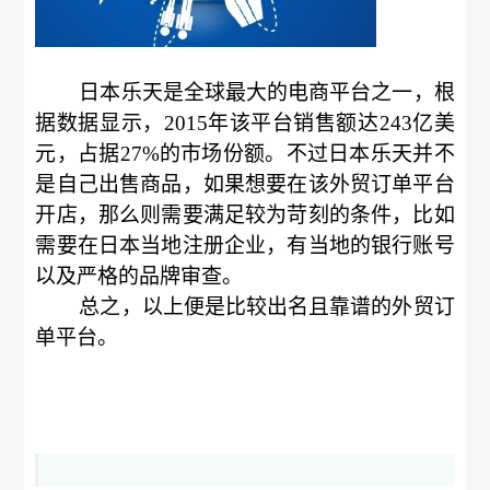
日本乐天是全球最大的电商平台之一，根
据数据显示，2015年该平台销售额达243亿美
元，占据27%的市场份额。不过日本乐天并不
是自己出售商品，如果想要在该外贸订单平台
开店，那么则需要满足较为苛刻的条件，比如
需要在日本当地注册企业，有当地的银行账号
以及严格的品牌审查。
总之，以上便是比较出名且靠谱的外贸订
单平台。