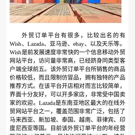
外贸订单平台有很多，比较出名的有
Wish、Lazada、亚马逊、ebay、以及天乐等。
Wish是前发展速度非常快的一个信息移动外贸
网站平台，访问量非常高，已经跻身同类型客
户端全球前五。该外贸订单平台所销售的商品
价格较低，而且限制仿冒品，拥有独特的产品
推荐方式。在该平台开店相对而言比较简单，
界面十分友好，可以开多家店，非常受中国卖
家的欢迎。Lazada是东南亚地区最大的在线外
贸网站平台之一，覆盖范围非常广泛，包括了
马来西亚、新加坡、泰国、越南、菲律宾、印
度尼西亚等国。目前该外贸订单平台的年经营