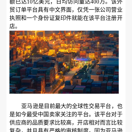
额已达10亿美元，日均访问量达400万。该外
贸订单平台具有中文界面，仅凭一张公司营业
执照和一个身份证复印件就能在该平台注册开
店。
亚马逊是目前最大的全球性交易平台，也
是如今最受中国卖家关注的平台。该平台对于
供应商的品质要求比较高，开店相对而言比较
复杂，并且具有严格的审核制度。因为亚马逊