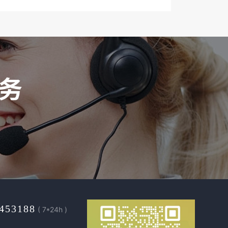
453188
( 7*24h )