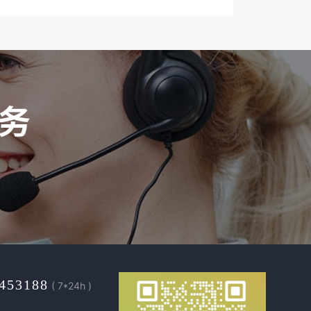
453188
( 7*24h )