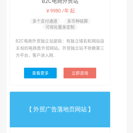
B2C电商外贸站
￥9980 /年 起
多个支付通道
多币种结算
可视化量身定制
B2C电商外贸独立站是指：有独立域名和网站自
主权的电商类外贸网站。外贸独立站不依赖第三
方平台，客户进入网...
查看更多
立即咨询
【 外贸广告落地页网站 】