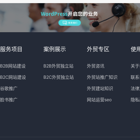
服务项目
案例展示
外贸专区
使
B2B网站建设
B2B外贸独立站
外贸咨讯
关于
B2C网站建设
B2C外贸独立站
外贸站推广知识
联系
谷歌推广
外贸建站知识
法律
脸书推广
网站运营seo
隐私