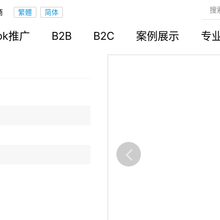
商
立站
ook推广
B2B
B2C
案例展示
专