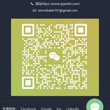
网址https://www.qiyunltd.com/
ramoshelen731@gmail.com
友情链接：
Facebook
Google
Ins
LinkedIn