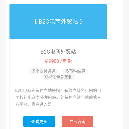
【 B2C电商外贸站 】
B2C电商外贸站
￥9980 /年 起
多个支付通道
多币种结算
可视化量身定制
B2C电商外贸独立站是指：有独立域名和网站自
主权的电商类外贸网站。外贸独立站不依赖第三
方平台，客户进入网...
查看更多
立即咨询