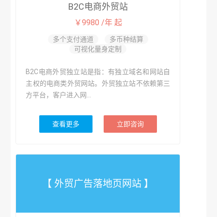
B2C电商外贸站
￥9980 /年 起
多个支付通道
多币种结算
可视化量身定制
B2C电商外贸独立站是指：有独立域名和网站自
主权的电商类外贸网站。外贸独立站不依赖第三
方平台，客户进入网...
查看更多
立即咨询
【 外贸广告落地页网站 】