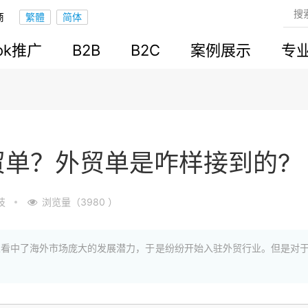
商
ook推广
B2B
B2C
案例展示
专
贸单？外贸单是咋样接到的?
技
浏览量（3980 ）
业看中了海外市场庞大的发展潜力，于是纷纷开始入驻外贸行业。但是对