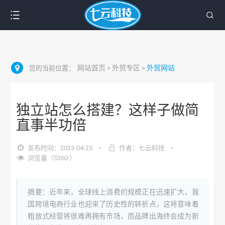
网站首页
外贸专区
外贸网站
您的当前位置：
>
>
独立站怎么搭建？这样子做简
直事半功倍
发布时间：2023-04-25
作者：七云科技
浏览量（5360 ）
摘要：近年来，全球线上消费的规模正在迅速扩大，我
国跨境电商行业也迎来了历史性的转折点，这将意味着
粗放式经营将很难再拥有市场，而品牌出海终会成为新