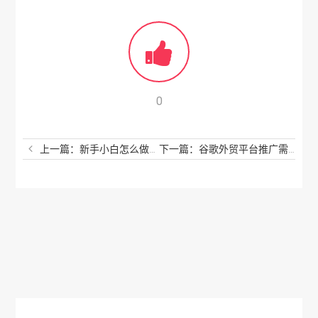
0
上一篇：新手小白怎么做跨境电商？这些我可不轻易透露给别人
下一篇：谷歌外贸平台推广需要多少钱？谷歌最赚钱的有哪几部分？