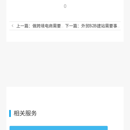
0
上一篇：做跨境电商需要哪些费用？这些你不能不知道
下一篇：外贸B2B建站需要事先准备哪些？保证让你满意
相关服务