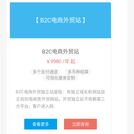
【 B2C电商外贸站 】
B2C电商外贸站
￥9980 /年 起
多个支付通道
多币种结算
可视化量身定制
B2C电商外贸独立站是指：有独立域名和网站自
主权的电商类外贸网站。外贸独立站不依赖第三
方平台，客户进入网...
查看更多
立即咨询