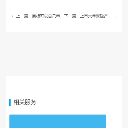
上一篇：商标可以自己申请，为什么还要找代理公司呢？
下一篇：上市六年就破产，一代“鞋王”富贵鸟还剩什么？
相关服务