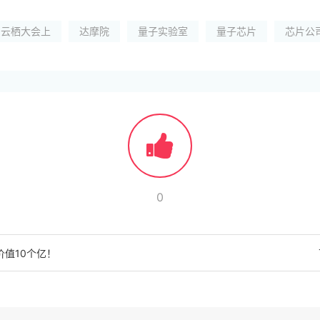
云栖大会上
达摩院
量子实验室
量子芯片
芯片公
0
值10个亿！