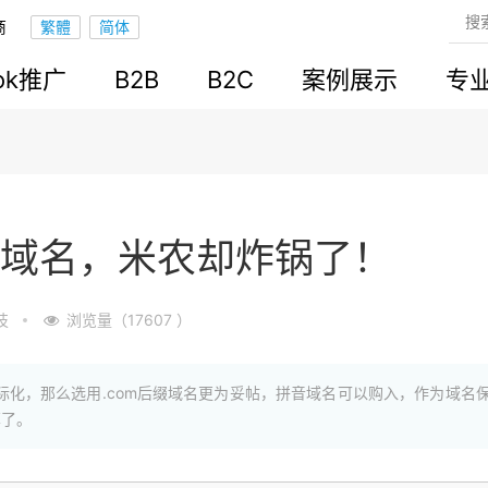
商
ook推广
B2B
B2C
案例展示
专
新域名，米农却炸锅了！
技
浏览量（17607 ）
国际化，那么选用.com后缀域名更为妥帖，拼音域名可以购入，作为域名
算了。