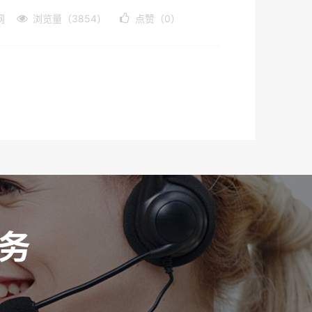
网
浏览量（3854）
点赞（0）