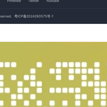
Pinterest
Twitter
Youtube
erved.
粤ICP备2024260575号-1