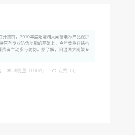
开捕前，2019年度阳澄湖大闸蟹地标产品保护
持原有专业防伪功能的基础上，今年着重在结构
消费者主动参与防伪。据了解，阳澄湖大闸蟹专
网
浏览量（11681）
点赞（0）