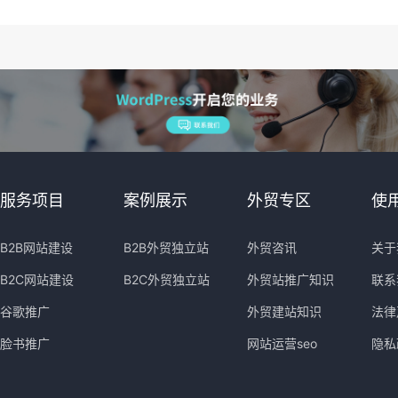
服务项目
案例展示
外贸专区
使
B2B网站建设
B2B外贸独立站
外贸咨讯
关于
B2C网站建设
B2C外贸独立站
外贸站推广知识
联系
谷歌推广
外贸建站知识
法律
脸书推广
网站运营seo
隐私