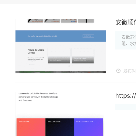
安徽顺
安徽苏
缆、水
发布时间
https:/