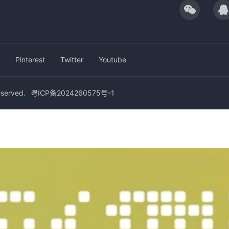
Pinterest
Twitter
Youtube
erved.
粤ICP备2024260575号-1