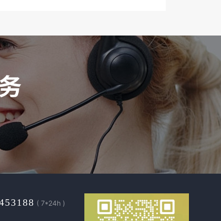
453188
( 7*24h )