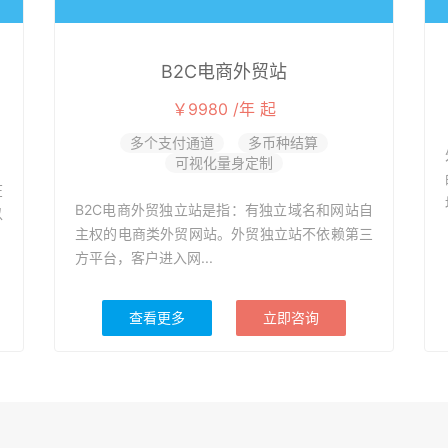
B2C电商外贸站
￥9980 /年 起
多个支付通道
多币种结算
可视化量身定制
在
B2C电商外贸独立站是指：有独立域名和网站自
以
主权的电商类外贸网站。外贸独立站不依赖第三
方平台，客户进入网...
查看更多
立即咨询