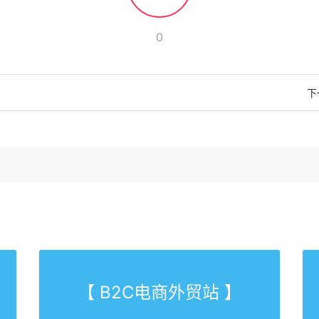
0
下
【 B2C电商外贸站 】