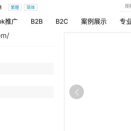
商
立站
ook推广
B2B
B2C
案例展示
专
om/