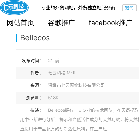
专业的外贸网站，外贸独立站服务商
您的当前位置：
网站首页
>
案例展示
>
B2B外贸独立站
网站首页
谷歌推广
facebook推广
Bellecos
发布时间：
2年前
作者：
七云科技·Mr.li
来源：
深圳市七云网络科技有限公司
浏览量：
518K
描述：
Bellecos拥有一支专业的技术团队，在天然提
用中不断进行分析，揭示和降低活性成分的天然功效，将天然
直接用于产品配方的创新活性原料，在生产过...