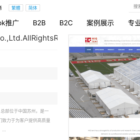
商
立站
ook推广
B2B
B2C
案例展示
专
.,Ltd.AllRightsReserved.
年，总部位于中国苏州，是一
们致力于为客户提供高质量
..