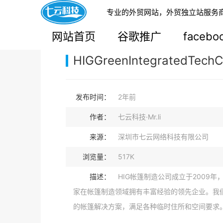
专业的外贸网站，外贸独立站服务
您的当前位置：
网站首页
>
案例展示
>
B2B外贸独
网站首页
谷歌推广
faceb
HIGGreenIntegratedTechCo
发布时间：
2年前
作者：
七云科技·Mr.li
来源：
深圳市七云网络科技有限公司
浏览量：
517K
描述：
HIG帐篷制造公司成立于2009
家在帐篷制造领域拥有丰富经验的领先企业。我
的帐篷解决方案，满足各种临时住所和空间要求。.