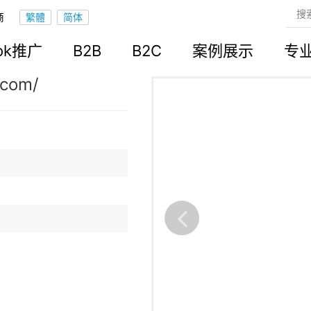
商
立站
ook推广
B2B
B2C
案例展示
专
.com/