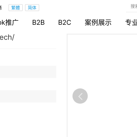
商
立站
ook推广
B2B
B2C
案例展示
专
ech/