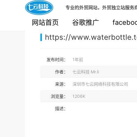
专业的外贸网站，外贸独立站服务
您的当前位置：
网站首页
>
案例展示
>
B2B外贸独
网站首页
谷歌推广
faceb
https://www.waterbottle.t
发布时间：
1年前
作者：
七云科技·Mr.li
来源：
深圳市七云网络科技有限公司
浏览量：
1206K
描述：