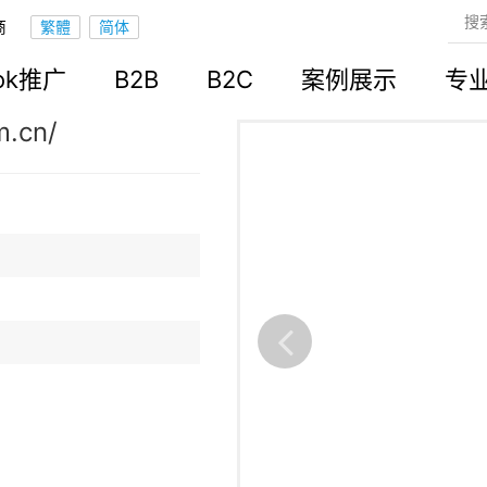
商
立站
ook推广
B2B
B2C
案例展示
专
m.cn/