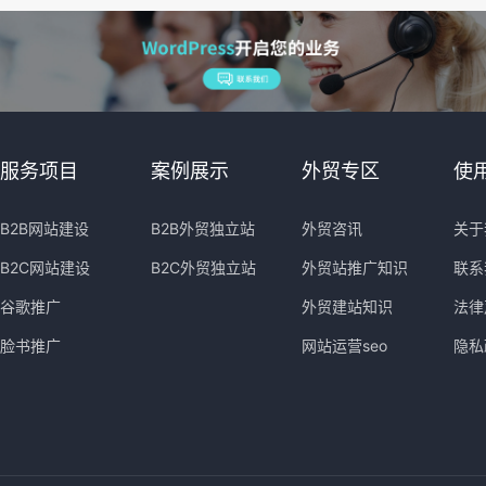
服务项目
案例展示
外贸专区
使
B2B网站建设
B2B外贸独立站
外贸咨讯
关于
B2C网站建设
B2C外贸独立站
外贸站推广知识
联系
谷歌推广
外贸建站知识
法律
脸书推广
网站运营seo
隐私