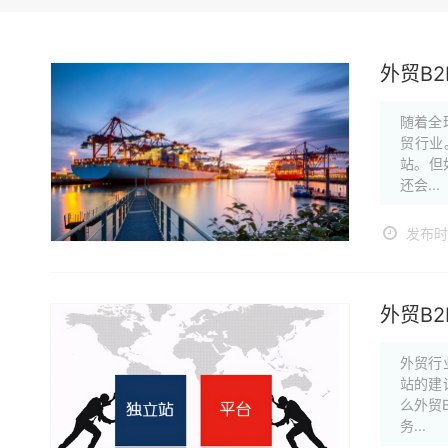
外贸B
随着全
贸行业
站。但
还会...
发布时间
外贸B
外贸行
站的建
么外贸
务...