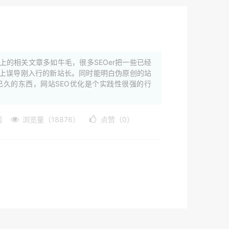
的相关文章多如牛毛，很多SEOer把一些已经
上误导刚入行的新站长。同时能明白伪原创的站
久的东西，网站SEO优化是个实践性很强的行
网
浏览量（18876）
点赞（0）