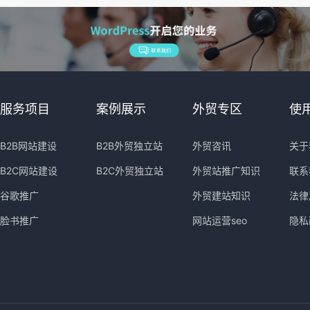
服务项目
案例展示
外贸专区
使
B2B网站建设
B2B外贸独立站
外贸咨讯
关于
B2C网站建设
B2C外贸独立站
外贸站推广知识
联系
谷歌推广
外贸建站知识
法律
脸书推广
网站运营seo
隐私