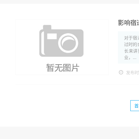
影响宿
对于宿
过时的
长来讲
业，...
发布时间
首