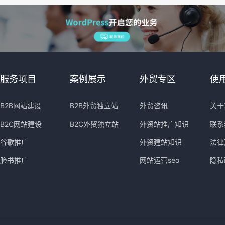
服务项目
案例展示
外贸专区
使
B2B网站建设
B2B外贸独立站
外贸咨讯
关于
B2C网站建设
B2C外贸独立站
外贸站推广知识
联系
谷歌推广
外贸建站知识
法律
脸书推广
网站运营seo
隐私