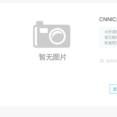
CNN
众所周知
富互联
新通用
发布时间
首