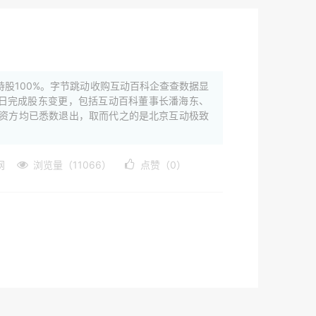
股100%。字节跳动收购互动百科企查查数据显
7日完成股东变更，包括互动百科董事长潘海东、
投资方均已悉数退出，取而代之的是北京互动极致
网
浏览量（11066）
点赞（0）