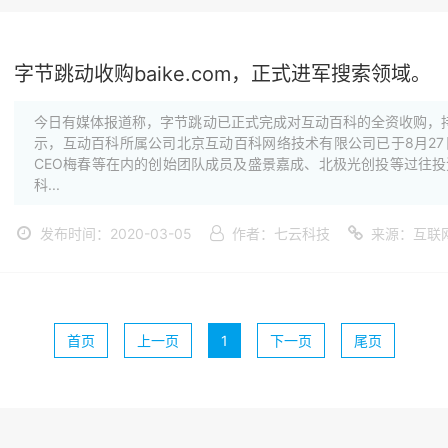
字节跳动收购baike.com，正式进军搜索领域。
今日有媒体报道称，字节跳动已正式完成对互动百科的全资收购，持
示，互动百科所属公司北京互动百科网络技术有限公司已于8月2
CEO梅春等在内的创始团队成员及盛景嘉成、北极光创投等过往
科...
发布时间：2020-03-05
作者：七云科技
来源：互联
首页
上一页
1
下一页
尾页