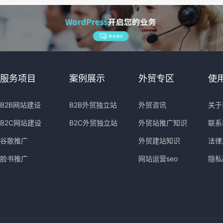
服务项目
案例展示
外贸专区
使
B2B网站建设
B2B外贸独立站
外贸咨讯
关于
B2C网站建设
B2C外贸独立站
外贸站推广知识
联系
谷歌推广
外贸建站知识
法律
脸书推广
网站运营seo
隐私