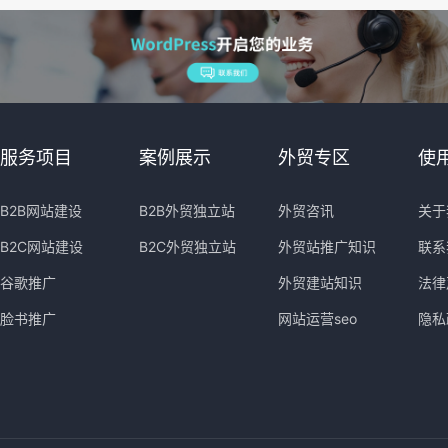
服务项目
案例展示
外贸专区
使
B2B网站建设
B2B外贸独立站
外贸咨讯
关于
B2C网站建设
B2C外贸独立站
外贸站推广知识
联系
谷歌推广
外贸建站知识
法律
脸书推广
网站运营seo
隐私