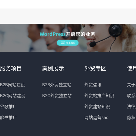
服务项目
案例展示
外贸专区
使
B2B网站建设
B2B外贸独立站
外贸咨讯
关于
B2C网站建设
B2C外贸独立站
外贸站推广知识
联系
谷歌推广
外贸建站知识
法律
脸书推广
网站运营seo
隐私