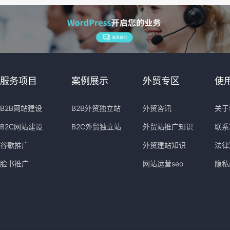
服务项目
案例展示
外贸专区
使
B2B网站建设
B2B外贸独立站
外贸咨讯
关于
B2C网站建设
B2C外贸独立站
外贸站推广知识
联系
谷歌推广
外贸建站知识
法律
脸书推广
网站运营seo
隐私